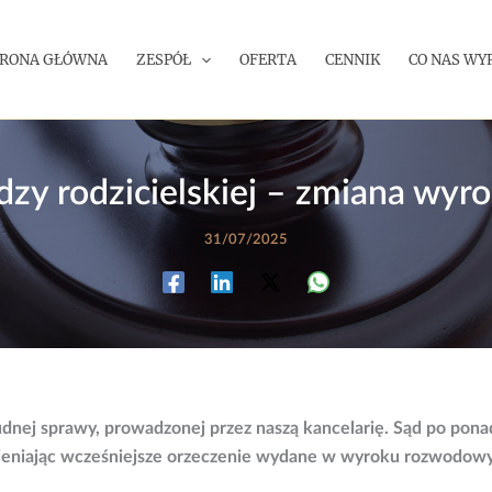
TRONA GŁÓWNA
ZESPÓŁ
OFERTA
CENNIK
CO NAS WY
dzy rodzicielskiej – zmiana wy
31/07/2025
trudnej sprawy, prowadzonej przez naszą kancelarię. Sąd po p
 zmieniając wcześniejsze orzeczenie wydane w wyroku rozwodow