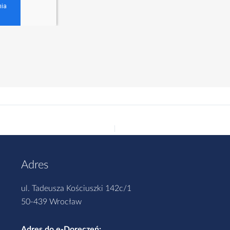
Adres
ul. Tadeusza Kościuszki 142c/1
50-439 Wrocław
Adres do e-Doręczeń: