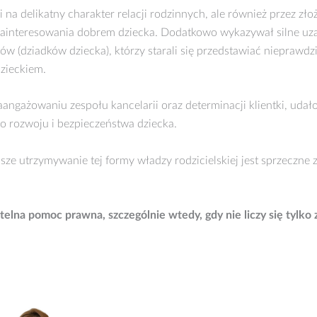
na delikatny charakter relacji rodzinnych, ale również przez zło
zainteresowania dobrem dziecka. Dodatkowo wykazywał silne uz
ów (dziadków dziecka), którzy starali się przedstawiać nieprawd
dzieckiem.
angażowaniu zespołu kancelarii oraz determinacji klientki, udał
go rozwoju i bezpieczeństwa dziecka.
lsze utrzymywanie tej formy władzy rodzicielskiej jest sprzeczne
etelna pomoc prawna, szczególnie wtedy, gdy nie liczy się tylko