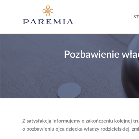
Przejdź
do
S
treści
Pozbawienie wła
Z satysfakcją informujemy o zakończeniu kolejnej 
o pozbawieniu ojca dziecka władzy rodzicielskiej,