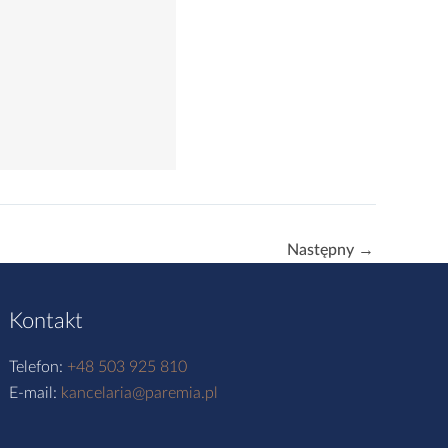
Następny
→
Kontakt
Telefon:
+48 503 925 810
E-mail:
kancelaria@paremia.pl