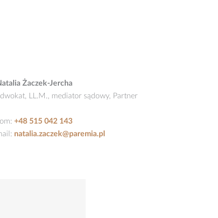
atalia Żaczek-Jercha
dwokat, LL.M., mediator sądowy, Partner
kom:
+48 515 042 143
ail:
natalia.zaczek@paremia.pl