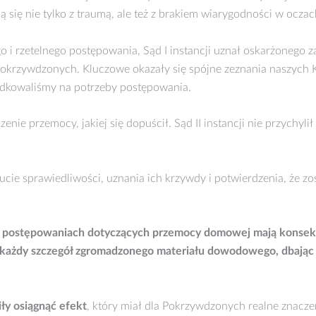
ją się nie tylko z traumą, ale też z brakiem wiarygodności w oczac
 rzetelnego postępowania, Sąd I instancji uznał oskarżonego za
krzywdzonych. Kluczowe okazały się spójne zeznania naszych Kl
ądkowaliśmy na potrzeby postępowania.
ie przemocy, jakiej się dopuścił. Sąd II instancji nie przychyli
ucie sprawiedliwości, uznania ich krzywdy i potwierdzenia, że z
e w postępowaniach dotyczących przemocy domowej mają konse
c każdy szczegół zgromadzonego materiału dowodowego, dbając o
ły osiągnąć efekt
, który miał dla Pokrzywdzonych realne znaczen