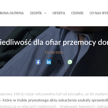
TRONA GŁÓWNA
ZESPÓŁ
OFERTA
CENNIK
CO NAS WY
iedliwość dla ofiar przemocy d
13/10/2025
 sprawa, której ciężar odczuwalny był od początku, aż do wyda
– które w trybie prywatnego aktu oskarżenia szukały sprawied
właszcza w relacjach rodzinnych – brakowało twardych i jedno