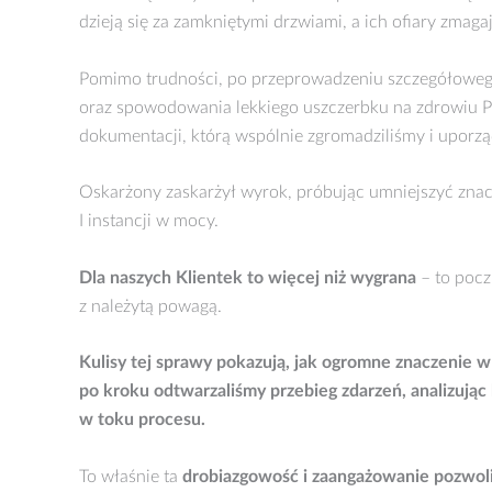
dzieją się za zamkniętymi drzwiami, a ich ofiary zmaga
Pomimo trudności, po przeprowadzeniu szczegółowego i
oraz spowodowania lekkiego uszczerbku na zdrowiu Po
dokumentacji, którą wspólnie zgromadziliśmy i uporz
Oskarżony zaskarżył wyrok, próbując umniejszyć znaczen
I instancji w mocy.
Dla naszych Klientek to więcej niż wygrana
– to pocz
z należytą powagą.
Kulisy tej sprawy pokazują, jak ogromne znaczeni
po kroku odtwarzaliśmy przebieg zdarzeń, analizują
w toku procesu.
To właśnie ta
drobiazgowość i zaangażowanie pozwoli