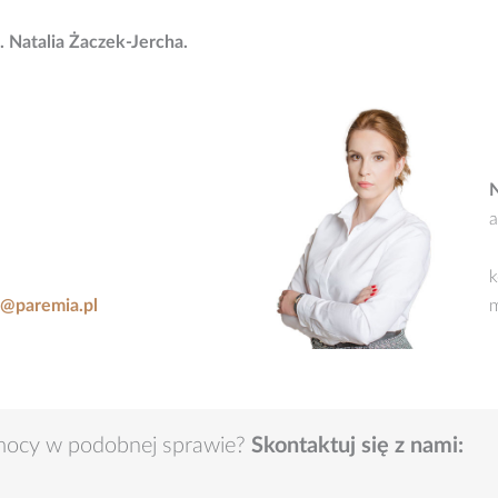
. Natalia Żaczek-Jercha.
N
a
li@paremia.pl
m
mocy w podobnej sprawie?
Skontaktuj się z nami: