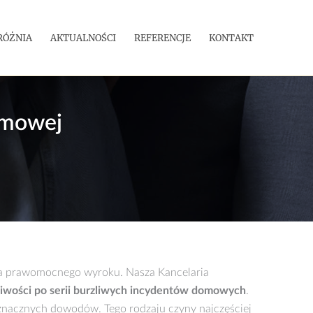
RÓŻNIA
AKTUALNOŚCI
REFERENCJE
KONTAKT
omowej
nia prawomocnego wyroku. Nasza Kancelaria
liwości po serii burzliwych incydentów domowych
.
znacznych dowodów. Tego rodzaju czyny najczęściej