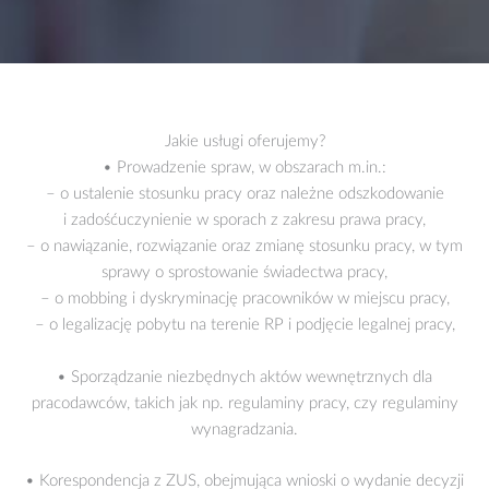
Jakie usługi oferujemy?
• Prowadzenie spraw, w obszarach m.in.:
– o ustalenie stosunku pracy oraz należne odszkodowanie
i zadośćuczynienie w sporach z zakresu prawa pracy,
– o nawiązanie, rozwiązanie oraz zmianę stosunku pracy, w tym
sprawy o sprostowanie świadectwa pracy,
– o mobbing i dyskryminację pracowników w miejscu pracy,
– o legalizację pobytu na terenie RP i podjęcie legalnej pracy,
• Sporządzanie niezbędnych aktów wewnętrznych dla
pracodawców, takich jak np. regulaminy pracy, czy regulaminy
wynagradzania.
• Korespondencja z ZUS, obejmująca wnioski o wydanie decyzji