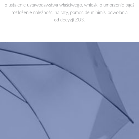
o ustalenie ustawodawstwa właściwego, wnioski o umorzenie bądź
rozłożenie należności na raty, pomoc de minimis, odwołania
od decyzji ZUS.