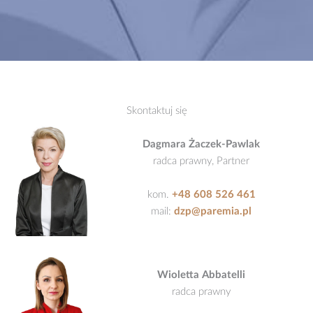
Skontaktuj się
Dagmara Żaczek-Pawlak
radca prawny, Partner
kom.
+48 608 526 461
mail:
dzp@paremia.pl
Wioletta Abbatelli
radca prawny