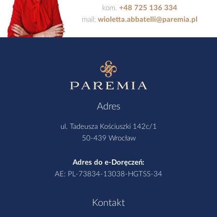
kom.
+48 725 136 334
mail:
wioletta.abbatelli@paremia.pl
Adres
ul. Tadeusza Kościuszki 142c/1
50-439 Wrocław
Adres do e-Doręczeń:
AE: PL-73834-13038-HGTSS-34
Kontakt